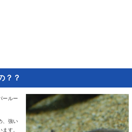
の？？
パールー
め、強い
います。