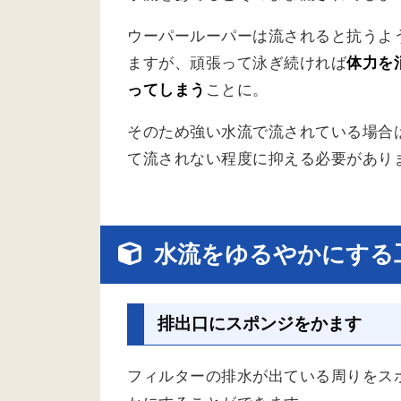
ウーパールーパーは流されると抗うよ
ますが、頑張って泳ぎ続ければ
体力を
ってしまう
ことに。
そのため
強い水流で流されている場合
て流されない程度に抑える
必要があり
水流をゆるやかにする
排出口にスポンジをかます
フィルターの排水が出ている周りを
ス