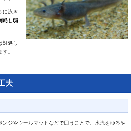
うに泳ぎ
消耗し弱
は対処し
ます。
工夫
ポンジやウールマットなどで囲う
ことで、水流をゆるや