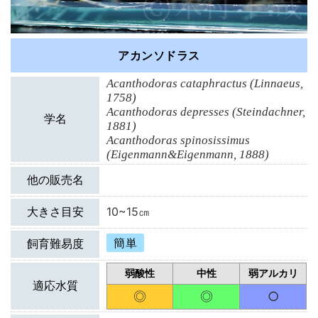
アカンソドラス
Acanthodoras cataphractus (Linnaeus, 
1758)

Acanthodoras depresses (Steindachner, 
学名
1881)

Acanthodoras spinosissimus 
(Eigenmann&Eigenmann, 1888)
他の販売名
大きさ目安
10~15㎝
簡単
飼育難易度
弱酸性
中性
弱アルカリ
適応水質
◎
◎
○