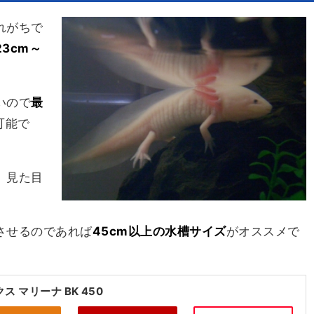
れがちで
23cm～
いので
最
可能で
、見た目
させるのであれば
45cm以上の水槽サイズ
がオススメで
ス マリーナ BK 450