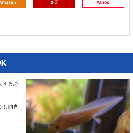
Amazon
楽天
Yahoo
K
意する必
でも飼育