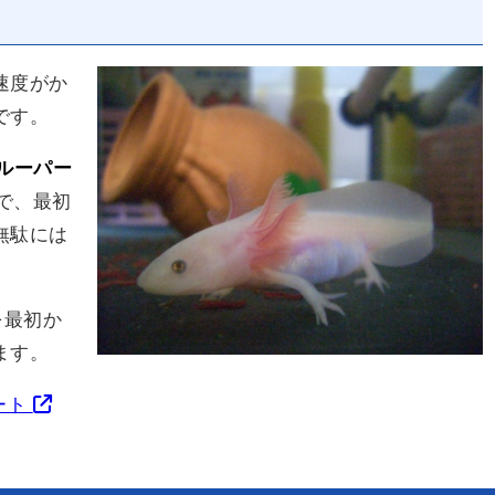
速度がか
です。
ルーパー
で、最初
無駄には
を最初か
ます。
ート