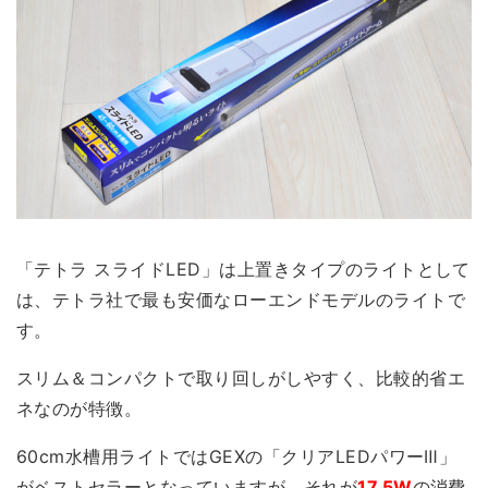
「テトラ スライドLED」は上置きタイプのライトとして
は、テトラ社で
最も安価なローエンドモデルのライト
で
す。
スリム＆コンパクトで取り回しがしやすく、比較的省エ
ネなのが特徴。
60cm水槽用ライトではGEXの「クリアLEDパワーⅢ」
がベストセラーとなっていますが、それが
17.5W
の消費