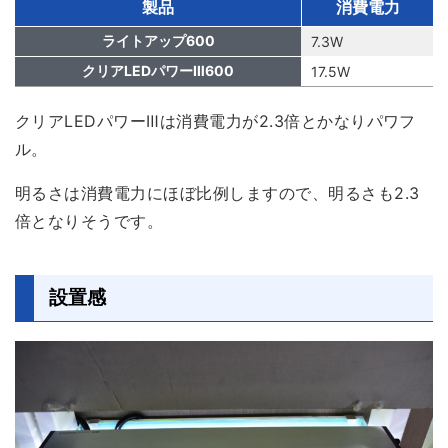
製品
消費電力
ライトアップ600
7.3W
クリアLEDパワーⅢ600
17.5W
クリアLEDパワーⅢは消費電力が
2.3倍
とかなりパワフ
ル。
明るさは消費電力にほぼ比例しますので、明るさも2.3
倍となりそうです。
設置感