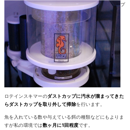
プ
ロテインスキマーの
ダストカップに汚水が溜まってきた
らダストカップを取り外して掃除
を行います。
魚を入れている数や与えている餌の種類などにもよりま
すが私の環境では
数ヶ月に1回程度
です。