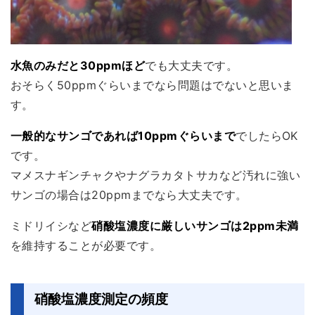
水魚のみだと30ppmほど
でも大丈夫です。
おそらく50ppmぐらいまでなら問題はでないと思いま
す。
一般的なサンゴであれば10ppmぐらいまで
でしたらOK
です。
マメスナギンチャクやナグラカタトサカなど汚れに強い
サンゴの場合は20ppmまでなら大丈夫です。
ミドリイシなど
硝酸塩濃度に厳しいサンゴは2ppm未満
を維持することが必要です。
硝酸塩濃度測定の頻度