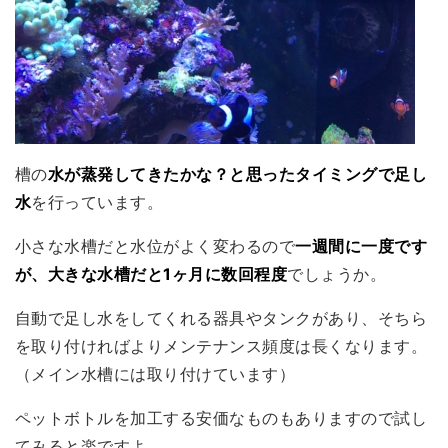
槽の
水が蒸発してきたかな？と思ったタイミングで足し
水
を行っています。
小さな水槽だと水位がよく変わるので
一週間に一度です
が、大きな水槽だと1ヶ月に数回程度
でしょうか。
自動で足し水をしてくれる器具やタンクがあり、そちら
を取り付ければよりメンテナンス頻度は長くなります。
（メイン水槽には取り付けています）
ペットボトルを加工する安価なものもありますので試し
てみると楽ですよ。