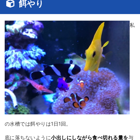
餌やり
私
の水槽では餌やりは1日1回。
底に落ちないように
小出しにしながら食べ切れる量を
与