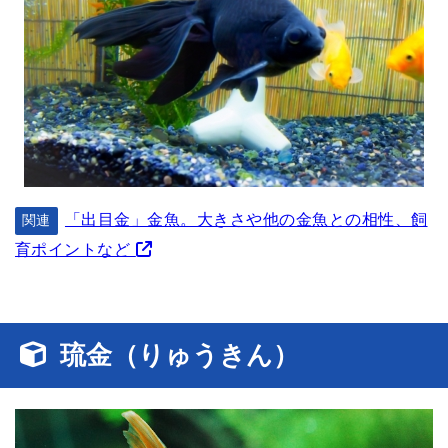
「出目金」金魚。大きさや他の金魚との相性、飼
関連
育ポイントなど
琉金（りゅうきん）