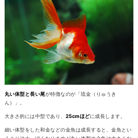
丸い体型と長い尾
が特徴なのが「琉金（りゅうき
ん）」。
大きさ的には中型であり、
25cmほど
に成長します。
細い体型をした和金などの金魚は成長すると、金魚とい