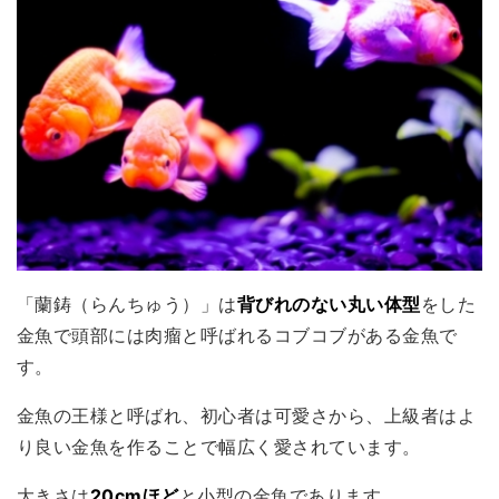
「蘭鋳（らんちゅう）」は
背びれのない丸い体型
をした
金魚で頭部には肉瘤と呼ばれるコブコブがある金魚で
す。
金魚の王様と呼ばれ、初心者は可愛さから、上級者はよ
り良い金魚を作ることで幅広く愛されています。
大きさは
20cmほど
と小型の金魚であります。