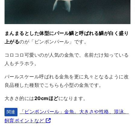
まんまるとした体型にパール鱗と呼ばれる鱗が白く盛り
上がる
のが「ピンポンパール」です。
コロコロ可愛いのが人気の金魚で、名前だけ知っている
人もチラホラ。
パールスケール呼ばれる金魚を更に丸々となるように改
良品種した種類でこちらも小型の金魚です。
大きさ的には
20cmほど
になります。
「ピンポンパール」金魚。大きさや性格、混泳、
関連
飼育ポイントなど