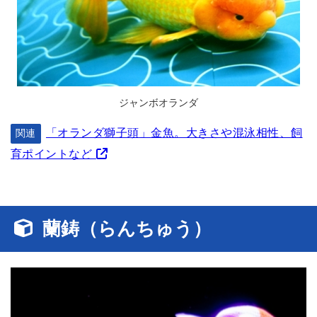
ジャンボオランダ
「オランダ獅子頭」金魚。大きさや混泳相性、飼
関連
育ポイントなど
蘭鋳（らんちゅう）