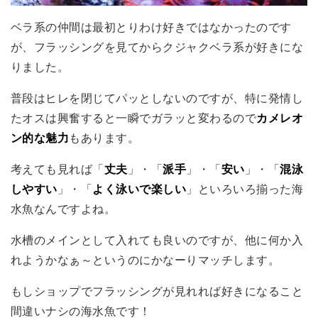
ベラ系の仲間は最初とりわけ好きではなかったのです
が、フラッシングを見てからクジャクベラ系が好きにな
りました。
普段はヒレを閉じてパッとしないのですが、特に発情し
たオスは興奮すると一瞬でガラッと変わるので
カメレオ
ン的な魅力
もあります。
考えても見れば「
丈夫
」・「
派手
」・「
安い
」・「
混泳
しやすい
」・「
よく泳いで楽しい
」といろいろ揃った海
水魚なんですよね。
水槽のメインとして入れても良いのですが、他に何か入
れようかなぁ～というのにかなーりマッチします。
もしショップでフラッシングが見れれば好きになること
間違いナシの海水魚です！