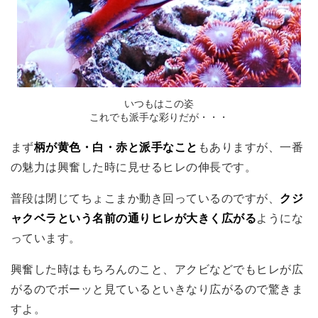
いつもはこの姿
これでも派手な彩りだが・・・
まず
柄が黄色・白・赤と派手なこと
もありますが、一番
の魅力は興奮した時に見せるヒレの伸長です。
普段は閉じてちょこまか動き回っているのですが、
クジ
ャクベラという名前の通りヒレが大きく広がる
ようにな
っています。
興奮した時はもちろんのこと、アクビなどでもヒレが広
がるのでボーッと見ているといきなり広がるので驚きま
すよ。