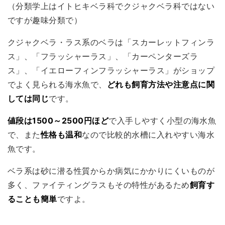
（分類学上はイトヒキベラ科でクジャクベラ科ではない
ですが趣味分類で）
クジャクベラ・ラス系のベラは「スカーレットフィンラ
ス」、「フラッシャーラス」、「カーペンターズラ
ス」、「イエローフィンフラッシャーラス」がショップ
でよく見られる海水魚で、
どれも飼育方法や注意点に関
しては同じ
です。
値段は1500～2500円ほど
で入手しやすく小型の海水魚
で、また
性格も温和
なので比較的水槽に入れやすい海水
魚です。
ベラ系は砂に潜る性質からか病気にかかりにくいものが
多く、ファイティングラスもその特性があるため
飼育す
ることも簡単
ですよ。