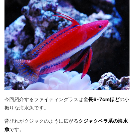
今回紹介するファイティングラスは
全長6-7cmほど
の小
振りな海水魚です。
背びれがクジャクのように広がる
クジャクベラ系の海水
魚
です。