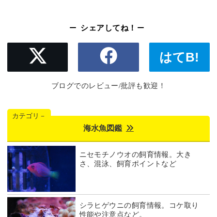
シェアしてね！
はてB!
ブログでのレビュー/批評も歓迎！
カテゴリ－
海水魚図鑑
ニセモチノウオの飼育情報。大き
さ、混泳、飼育ポイントなど
シラヒゲウニの飼育情報。コケ取り
性能や注意点など。