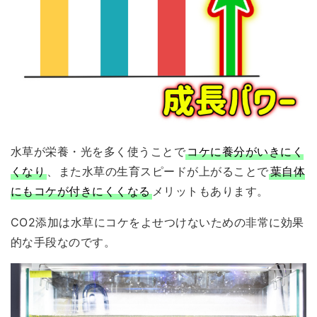
水草が栄養・光を多く使うことで
コケに養分がいきにく
くなり
、また水草の生育スピードが上がることで
葉自体
にもコケが付きにくくなる
メリットもあります。
CO2添加は
水草にコケをよせつけないための非常に効果
的な手段
なのです。