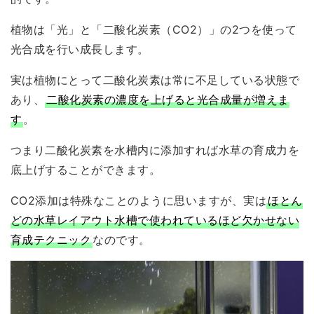
植物は「
光
」と「
二酸化炭素（CO2）
」の2つを使って
光合成を行い成長します。
実は
植物にとって二酸化炭素は常に不足している状態
で
あり、
二酸化炭素の濃度を上げると光合成量が増えま
す
。
つまり二酸化炭素を水槽内に添加すれば
水草の育成力を
底上げする
ことができます。
CO2添加は特殊なことのように思いますが、実は
ほとん
どの水草レイアウト水槽で使われているほど欠かせない
育成テクニック
なのです。