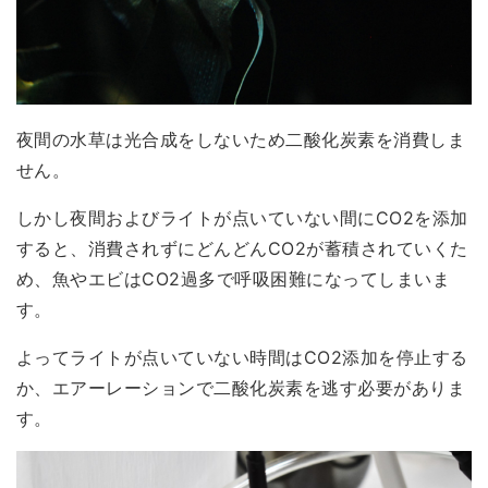
夜間の水草は光合成をしないため二酸化炭素を消費しま
せん。
しかし夜間および
ライトが点いていない間にCO2を添加
すると、消費されずにどんどんCO2が蓄積されていく
た
め、魚やエビはCO2過多で呼吸困難になってしまいま
す。
よって
ライトが点いていない時間はCO2添加を停止する
か、エアーレーションで二酸化炭素を逃す
必要がありま
す。