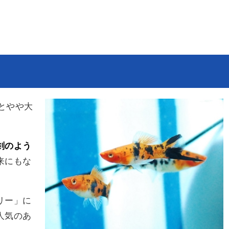
どとやや大
剣のよう
来にもな
リー」に
人気のあ