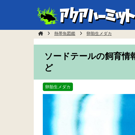
熱帯魚図鑑
卵胎生メダカ
ソードテールの飼育情
ど
卵胎生メダカ