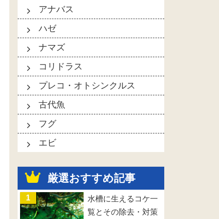
アナバス
ハゼ
ナマズ
コリドラス
プレコ・オトシンクルス
古代魚
フグ
エビ
厳選おすすめ記事
水槽に生えるコケ一
覧とその除去・対策