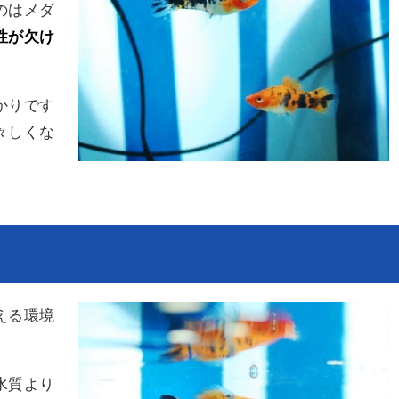
のはメダ
性が欠け
かりです
々しくな
える環境
水質より