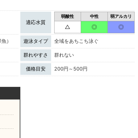
弱酸性
中性
弱アルカリ
適応水質
△
◎
◎
帯魚）
遊泳タイプ
全域をあちこち泳ぐ
群れやすさ
群れない
価格目安
200円～500円