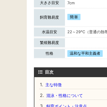
大きさ目安
7cm
簡単
飼育難易度
水温目安
22～29℃（普通の熱
繁殖難易度
性格
温和な平和主義者
目次
1.
主な特徴
2.
混泳・性格について
3.
飼育ポイント・注意点