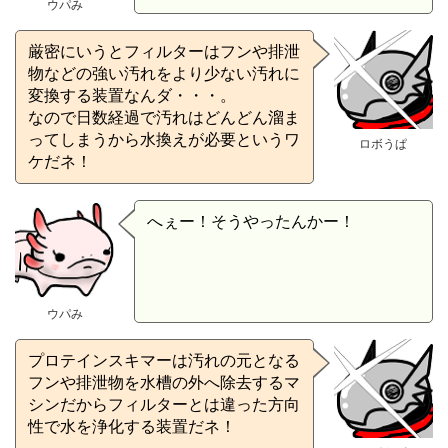
ウパみ
厳密にいうとフィルターはフンや排泄
物などの強い汚れをより少ない汚れに
変換する装置なんダ・・・。
なので日数経過で汚れはどんどん溜ま
ってしまうから水換えが必要というワ
ロボうぱ
ケだネ！
へぇー！そうやったんかー！
ウパみ
プロテインスキマーは汚れの元となる
フンや排泄物を水槽の外へ除去するマ
シンだからフィルターとは違った方向
性で水を浄化する装置だネ！