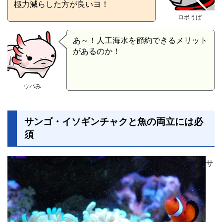
極力減らした方が良いヨ！
ロボうぱ
あ～！人工海水を節約できるメリット
があるのか！
ウパみ
サンゴ・イソギンチャクと魚の両立には必
須
サ