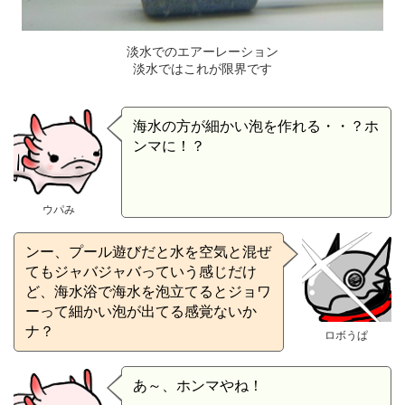
淡水でのエアーレーション
淡水ではこれが限界です
海水の方が細かい泡を作れる・・？ホ
ンマに！？
ウパみ
ンー、プール遊びだと水を空気と混ぜ
てもジャバジャバっていう感じだけ
ど、海水浴で海水を泡立てるとジョワ
ーって細かい泡が出てる感覚ないか
ナ？
ロボうぱ
あ～、ホンマやね！