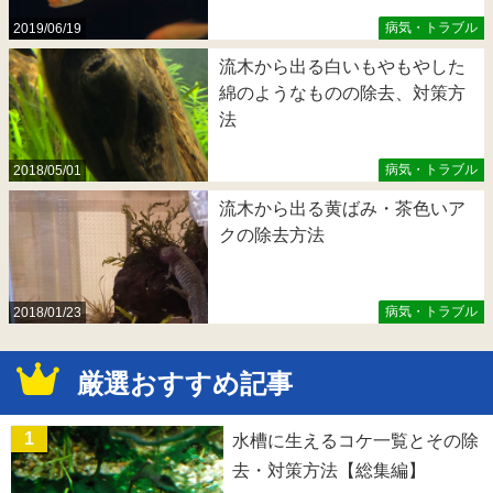
病気・トラブル
2019/06/19
流木から出る白いもやもやした
綿のようなものの除去、対策方
法
病気・トラブル
2018/05/01
流木から出る黄ばみ・茶色いア
クの除去方法
病気・トラブル
2018/01/23
厳選おすすめ記事
水槽に生えるコケ一覧とその除
去・対策方法【総集編】