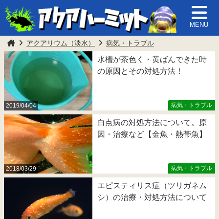
MENU
アクアリウム（淡水）
病気・トラブル
水槽が茶色く・黄ばんできた時
の原因とその対処方法！
病気・トラブル
2019/04/04
白点病の対処方法について。原
因・治療など【金魚・熱帯魚】
病気・トラブル
2018/03/29
エピスティリス症（ツリガネム
シ）の治療・対処方法について