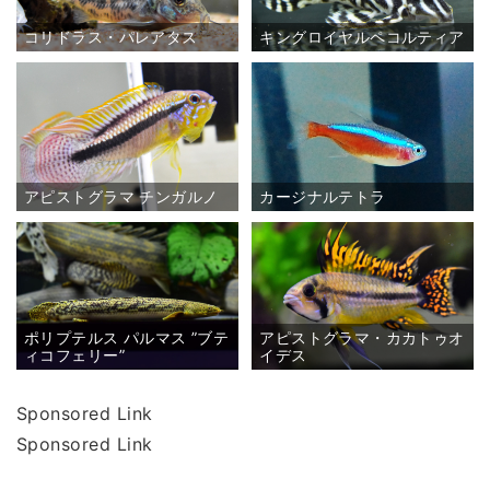
コリドラス・パレアタス
キングロイヤルペコルティア
アピストグラマ チンガルノ
カージナルテトラ
ポリプテルス パルマス ”ブテ
アピストグラマ・カカトゥオ
ィコフェリー”
イデス
Sponsored Link
Sponsored Link