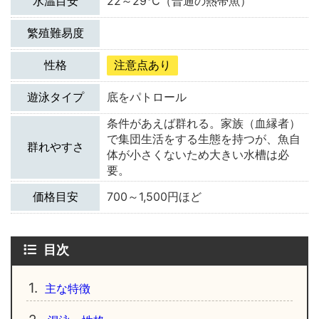
水温目安
22～29℃（普通の熱帯魚）
繁殖難易度
性格
注意点あり
遊泳タイプ
底をパトロール
条件があえば群れる。家族（血縁者）
で集団生活をする生態を持つが、魚自
群れやすさ
体が小さくないため大きい水槽は必
要。
価格目安
700～1,500円ほど
目次
1.
主な特徴