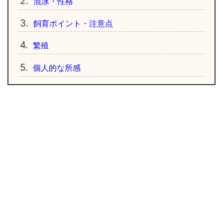
2.
混泳・性格
3.
飼育ポイント・注意点
4.
繁殖
5.
個人的な所感