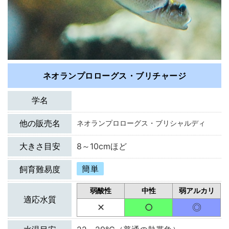
ネオランプロローグス・ブリチャージ
学名
他の販売名
ネオランプロローグス・ブリシャルディ
大きさ目安
8～10cmほど
簡単
飼育難易度
弱酸性
中性
弱アルカリ
適応水質
✕
○
◎