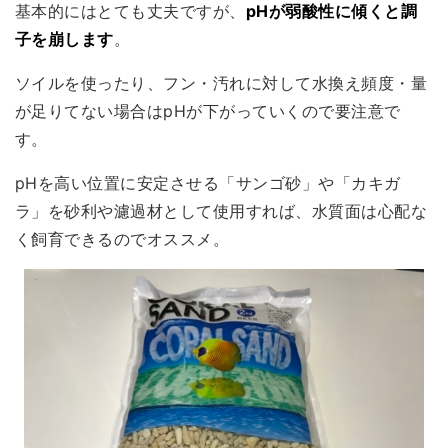
基本的にはとても丈夫
ですが、
pHが弱酸性に傾くと調
子を崩します
。
ソイルを使ったり、フン・汚れに対して水換え頻度・量
が足りてない場合はpHが下がっていくので要注意で
す。
pHを高い位置に安定させる「
サンゴ砂
」や「
カキガ
ラ
」を砂利や濾過材として使用すれば、水質面は心配な
く飼育できるのでオススメ。