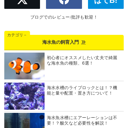
はてB!
ブログでのレビュー/批評も歓迎！
カテゴリ－
海水魚の飼育入門
初心者にオススメしたい丈夫で綺麗
な海水魚の種類、6選！
海水水槽のライブロックとは！？機
能と量や配置・置き方について！
海水魚水槽にエアーレーションは不
要！？酸欠など必要性を解説！