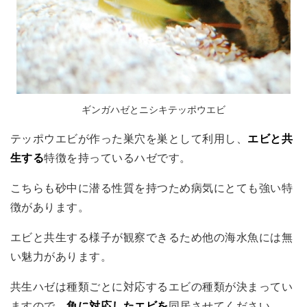
ギンガハゼとニシキテッポウエビ
テッポウエビが作った巣穴を巣として利用し、
エビと共
生する
特徴を持っているハゼです。
こちらも砂中に潜る性質を持つため病気にとても強い特
徴があります。
エビと共生する様子が観察できるため他の海水魚には無
い魅力があります。
共生ハゼは種類ごとに対応するエビの種類が決まってい
ますので、
魚に対応したエビを
同居させてください。