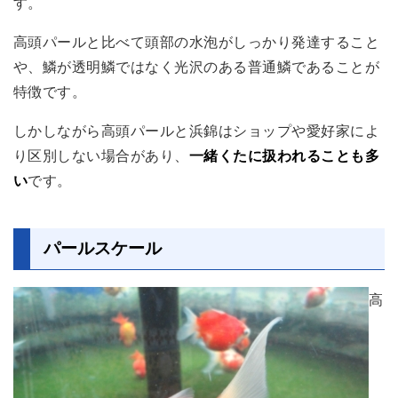
す。
高頭パールと比べて頭部の水泡がしっかり発達すること
や、鱗が透明鱗ではなく光沢のある普通鱗であることが
特徴です。
しかしながら高頭パールと浜錦はショップや愛好家によ
り区別しない場合があり、
一緒くたに扱われることも多
い
です。
パールスケール
高