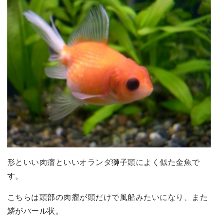
形といい肉瘤といいオランダ獅子頭によく似た金魚で
す。
こちらは頭部の肉瘤が頭だけで風船みたいになり、また
鱗がパール状。